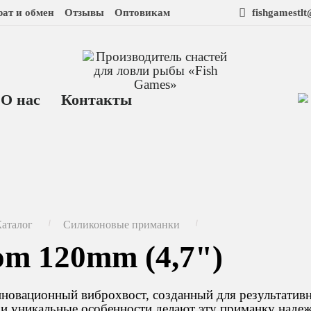
рат и обмен
Отзывы
Оптовикам
fishgamestl
О нас
Контакты
аталог
Силиконовые приманки
om 120mm (4,7")
новационный виброхвост, созданный для результативн
 и уникальные особенности делают эту приманку над