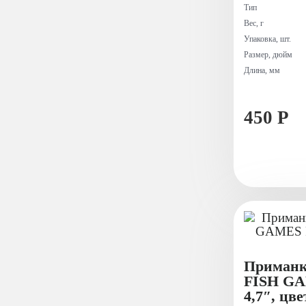
Тип
Вес, г
Упаковка, шт.
Размер, дюйм
Длина, мм
450 Р
Приманк
FISH G
4,7″, цве