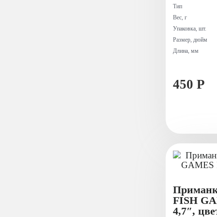
Тип
Вес, г
Упаковка, шт.
Размер, дюйм
Длина, мм
450 Р
Приманк
FISH G
4,7″, цве