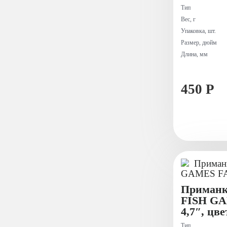
Тип
Вес, г
Упаковка, шт.
Размер, дюйм
Длина, мм
450 Р
Приманк
FISH G
4,7″, цве
Тип