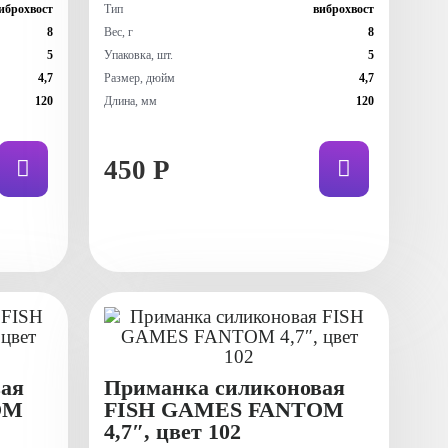
иброхвост
Тип
виброхвост
8
Вес, г
8
5
Упаковка, шт.
5
4,7
Размер, дюйм
4,7
120
Длина, мм
120
450 Р
ая
Приманка силиконовая
OM
FISH GAMES FANTOM
4,7″, цвет 102