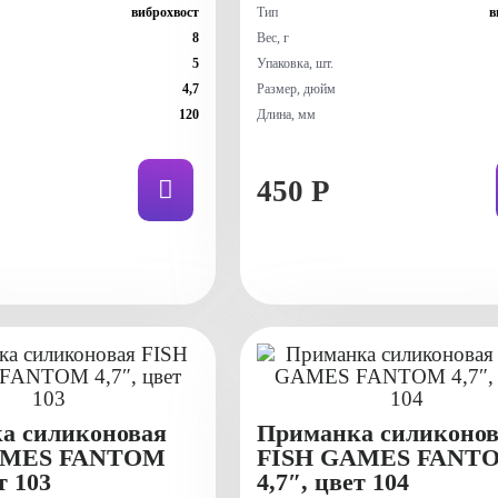
виброхвост
Тип
в
8
Вес, г
5
Упаковка, шт.
4,7
Размер, дюйм
120
Длина, мм
450 Р
а силиконовая
Приманка силиконов
AMES FANTOM
FISH GAMES FANT
т 103
4,7″, цвет 104