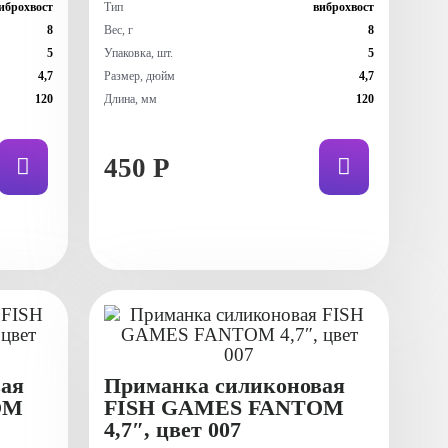
иброхвост
Тип
виброхвост
8
Вес, г
8
5
Упаковка, шт.
5
4,7
Размер, дюйм
4,7
120
Длина, мм
120
450 Р
ая
Приманка силиконовая
OM
FISH GAMES FANTOM
4,7″, цвет 007