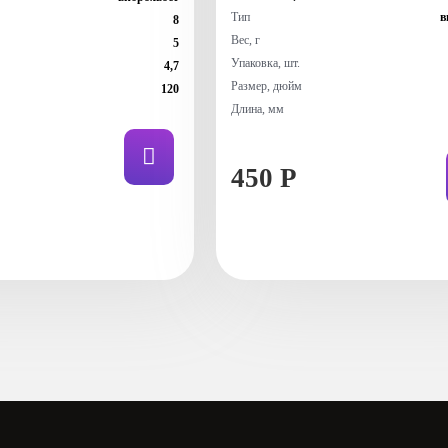
Тип
в
8
Вес, г
5
Упаковка, шт.
4,7
Размер, дюйм
120
Длина, мм
450 Р