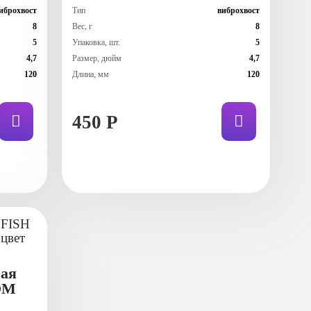
иброхвост
Тип
виброхвост
8
Вес, г
8
5
Упаковка, шт.
5
4,7
Размер, дюйм
4,7
120
Длина, мм
120
450 Р
ая
OM