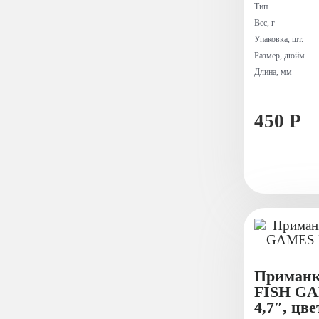
Тип
Вес, г
Упаковка, шт.
Размер, дюйм
Длина, мм
450 Р
Приманк
FISH G
4,7″, цве