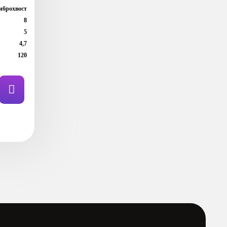
иброхвост
8
5
4,7
120