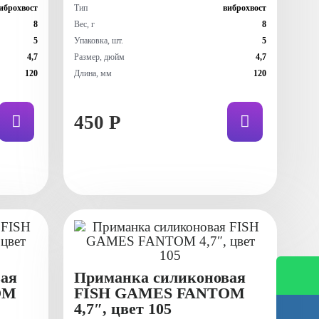
иброхвост
Тип
виброхвост
8
Вес, г
8
5
Упаковка, шт.
5
4,7
Размер, дюйм
4,7
120
Длина, мм
120
450 Р
ая
Приманка силиконовая
OM
FISH GAMES FANTOM
4,7″, цвет 105