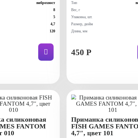
виброхвост
Тип
в
8
Вес, г
5
Упаковка, шт.
4,7
Размер, дюйм
120
Длина, мм
450 Р
а силиконовая
Приманка силиконов
AMES FANTOM
FISH GAMES FANT
т 010
4,7″, цвет 101