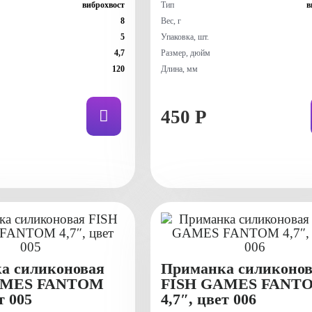
виброхвост
Тип
в
8
Вес, г
5
Упаковка, шт.
4,7
Размер, дюйм
120
Длина, мм
450 Р
а силиконовая
Приманка силиконов
AMES FANTOM
FISH GAMES FANT
т 005
4,7″, цвет 006