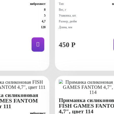
виброхвост
Тип
в
8
Вес, г
5
Упаковка, шт.
4,7
Размер, дюйм
120
Длина, мм
450 Р
а силиконовая
Приманка силиконов
AMES FANTOM
FISH GAMES FANT
т 111
4,7″, цвет 114
виброхвост