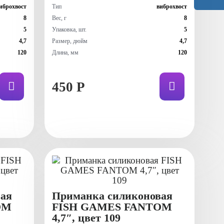
иброхвост
Тип
виброхвост
8
Вес, г
8
5
Упаковка, шт.
5
4,7
Размер, дюйм
4,7
120
Длина, мм
120
450 Р
ая
Приманка силиконовая
OM
FISH GAMES FANTOM
4,7″, цвет 109