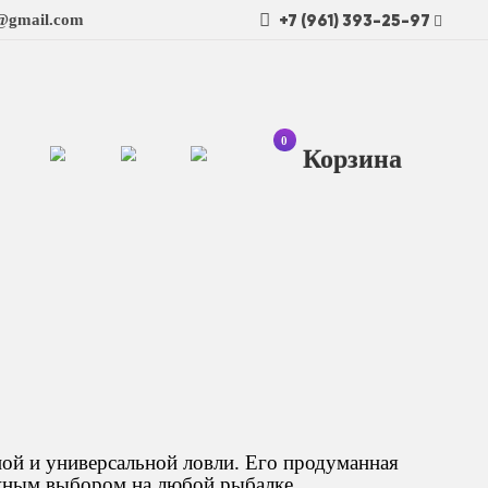
+7 (961) 393-25-97
t@gmail.com
0
Ко
ой и универсальной ловли. Его продуманная
ежным выбором на любой рыбалке.