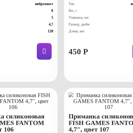
виброхвост
Тип
в
8
Вес, г
5
Упаковка, шт.
4,7
Размер, дюйм
120
Длина, мм
450 Р
а силиконовая
Приманка силиконов
AMES FANTOM
FISH GAMES FANT
т 106
4,7″, цвет 107