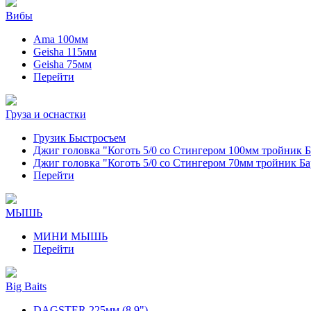
Вибы
Ama 100мм
Geisha 115мм
Geisha 75мм
Перейти
Груза и оснастки
Грузик Быстросъем
Джиг головка "Коготь 5/0 со Стингером 100мм тройник 
Джиг головка "Коготь 5/0 со Стингером 70мм тройник Б
Перейти
МЫШЬ
МИНИ МЫШЬ
Перейти
Big Baits
DAGSTER 225мм (8.9")