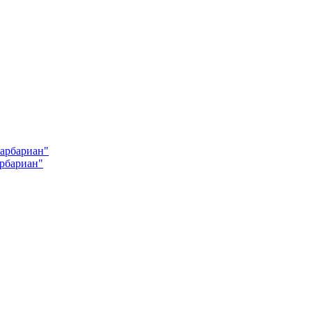
Барбариан"
арбариан"